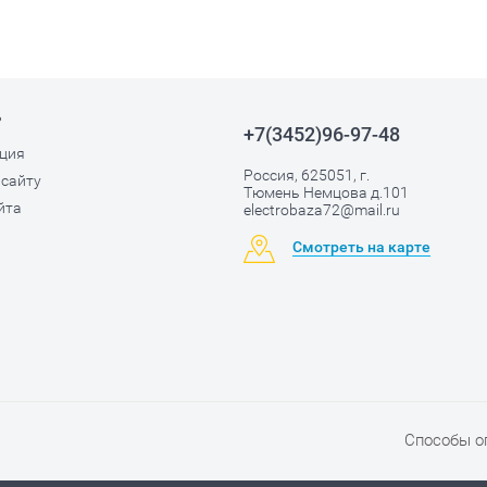
ь
+7(3452)96-97-48
ция
Россия, 625051, г.
 сайту
Тюмень Немцова д.101
йта
electrobaza72@mail.ru
Смотреть на карте
Способы о